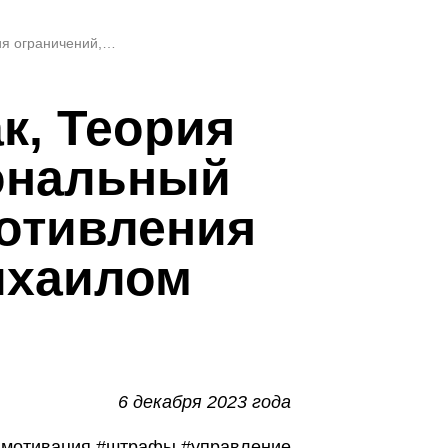
KPI, штрафы за брак, Теория ограничений, Диагональный буфер и Слои сопротивления [ТОС-разговор с Михаилом Швецовым]
к, Теория
гональный
отивления
ихаилом
6 декабря 2023 года
_мотивация #штрафы #управление