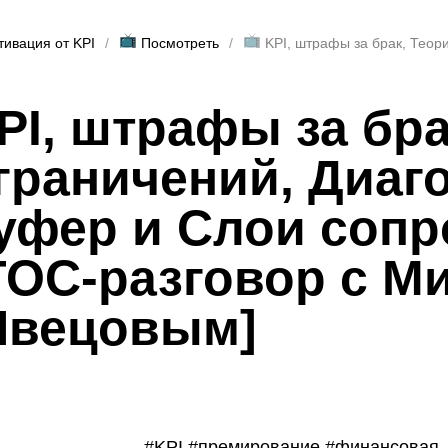
📺
📺
ивация от KPI
Посмотреть
PI, штрафы за бра
граничений, Диа
уфер и Слои сопр
ТОС-разговор с М
вецовым]
#KPI #премирование #финансовая