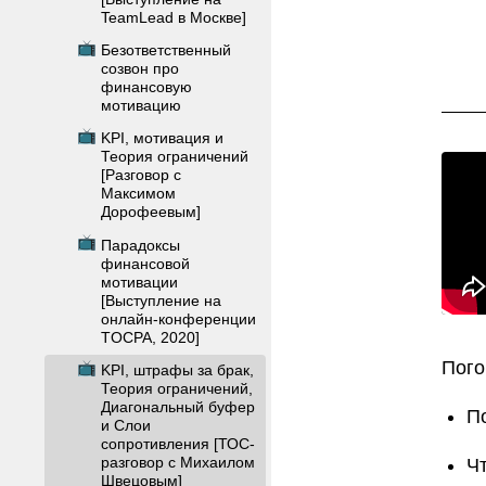
TeamLead в Москве]
📺
Безответственный
созвон про
финансовую
мотивацию
📺
KPI, мотивация и
Теория ограничений
[Разговор с
Максимом
Дорофеевым]
📺
Парадоксы
финансовой
мотивации
[Выступление на
онлайн-конференции
TOCPA, 2020]
Пого
📺
KPI, штрафы за брак,
Теория ограничений,
Диагональный буфер
П
и Слои
сопротивления [ТОС-
разговор с Михаилом
Ч
Швецовым]