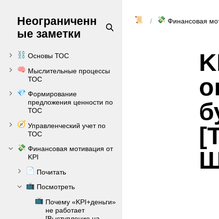
Неограниченн
📜
💸
Финансовая мот
ые заметки
K
⛓️
Основы ТОС
🧠
Мыслительные процессы
о
ТОС
💎
Формирование
б
предложения ценности по
ТОС
🧭
Управленческий учет по
[
ТОС
💸
Финансовая мотивация от
Ш
KPI
📄
Почитать
📺
Посмотреть
📺
Почему «KPI+деньги»
не работает
[Выступление на